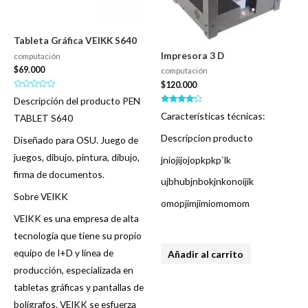
Tableta Gráfica VEIKK S640
Impresora 3 D
computación
$
69.000
computación
$
120.000
Valorado
Descripción del producto PEN
en
Valorado
0
Características técnicas:
TABLET S640
en
de
4.00
5
de 5
Descripcion producto
Diseñado para OSU. Juego de
juegos, dibujo, pintura, dibujo,
jniojijojopkpkp`lk
firma de documentos.
ujbhubjnbokjnkonoijik
Sobre VEIKK
omopjimjimiomomom
VEIKK es una empresa de alta
tecnología que tiene su propio
equipo de I+D y línea de
Añadir al carrito
producción, especializada en
tabletas gráficas y pantallas de
bolígrafos. VEIKK se esfuerza