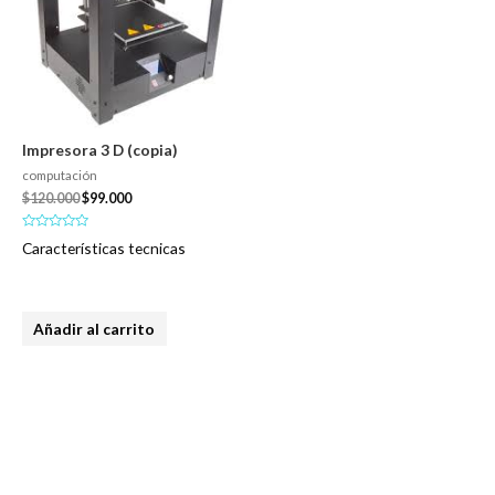
Impresora 3 D (copia)
computación
$
120.000
$
99.000
Valorado
Características tecnicas
en
0
de
5
Añadir al carrito